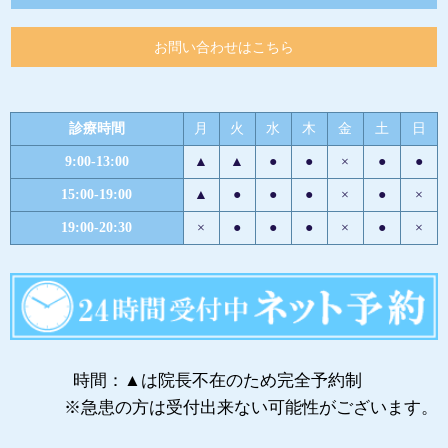
お問い合わせはこちら
診療時間
月
火
水
木
金
土
日
9:00-13:00
▲
▲
●
●
×
●
●
15:00-19:00
▲
●
●
●
×
●
×
19:00-20:30
×
●
●
●
×
●
×
時間：▲は院長不在のため完全予約制
※急患の方は受付出来ない可能性がございます。