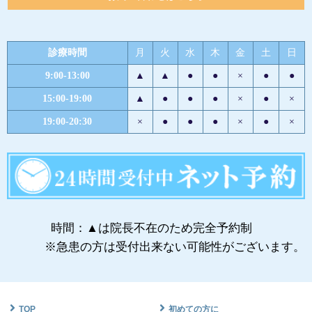
診療時間
月
火
水
木
金
土
日
9:00-13:00
▲
▲
●
●
×
●
●
15:00-19:00
▲
●
●
●
×
●
×
19:00-20:30
×
●
●
●
×
●
×
時間：▲は院長不在のため完全予約制
※急患の方は受付出来ない可能性がございます。
TOP
初めての方に